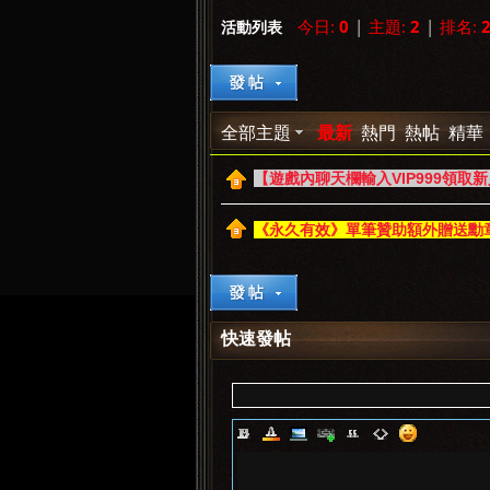
今日:
0
|
主題:
2
|
排名:
活動列表
來
»
›
›
全部主題
最新
熱門
熱帖
精華
【遊戲內聊天欄輸入VIP999領取
《永久有效》單筆贊助額外贈送勳
都
快速發帖