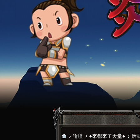
論壇
●來都來了天堂●
活