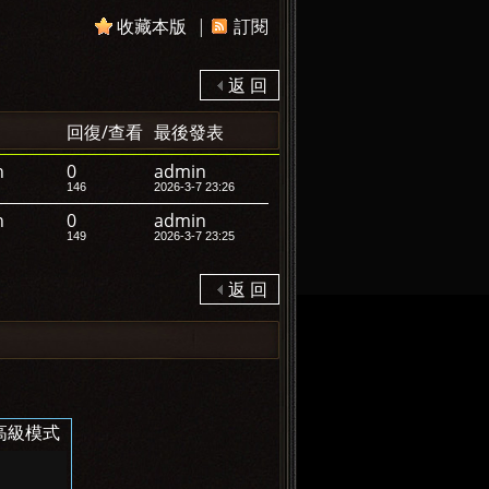
收藏本版
|
訂閱
返 回
回復/查看
最後發表
n
0
admin
146
2026-3-7 23:26
n
0
admin
149
2026-3-7 23:25
返 回
高級模式